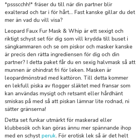
*pssscchh!* fräser du till när din partner blir
exalterad och tar i för hårt... Fast kanske gillar du det
mer än vad du vill visa?
Leopard Faux Fur Mask & Whip är ett sexigt och
riktigt schyst set för dig som vill krydda till buset i
sängkammaren och se om piskor och masker kanske
är precis den rätta ingrediensen för dig och din
partner? I detta paket får du en sexig halvmask så att
munnen är ohindrat fri för leken. Masken är
leopardmönstrad med kattöron. Till detta kommer
en lekfull piska av flogger släktet med fransar som
kan användas mysigt och retsamt eller hårdhänt
smiskas på med så att piskan lämnar lite rodnad, ni
sätter gränserna!
Detta set funkar utmärkt för maskerad eller
klubbesök och kan göras ännu mer spännande ihop
med en schyst
peruk
. För erotisk lek så är det helt