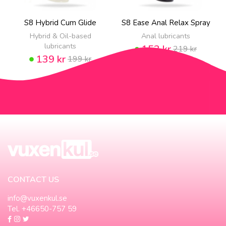
S8 Hybrid Cum Glide
S8 Ease Anal Relax Spray
Hybrid & Oil-based
Anal lubricants
lubricants
153 kr
219 kr
139 kr
199 kr
CONTACT US
info@vuxenkul.se
Tel. +46650-757 59