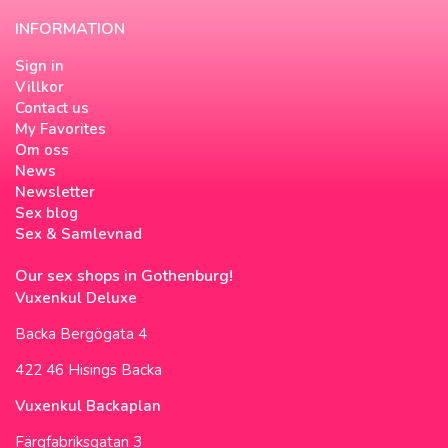
INFORMATION
Sign in
Villkor
Contact us
My Favorites
Om oss
News
Newsletter
Sex blog
Sex & Samlevnad
Our sex shops in Gothenburg!
Vuxenkul Deluxe
Backa Bergögata 4
422 46 Hisings Backa
Vuxenkul Backaplan
Färgfabriksgatan 3