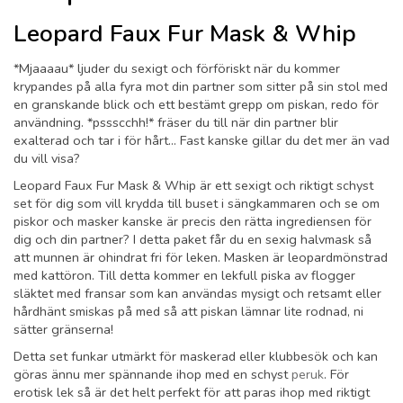
Leopard Faux Fur Mask & Whip
*Mjaaaau* ljuder du sexigt och förföriskt när du kommer
krypandes på alla fyra mot din partner som sitter på sin stol med
en granskande blick och ett bestämt grepp om piskan, redo för
användning. *pssscchh!* fräser du till när din partner blir
exalterad och tar i för hårt... Fast kanske gillar du det mer än vad
du vill visa?
Leopard Faux Fur Mask & Whip är ett sexigt och riktigt schyst
set för dig som vill krydda till buset i sängkammaren och se om
piskor och masker kanske är precis den rätta ingrediensen för
dig och din partner? I detta paket får du en sexig halvmask så
att munnen är ohindrat fri för leken. Masken är leopardmönstrad
med kattöron. Till detta kommer en lekfull piska av flogger
släktet med fransar som kan användas mysigt och retsamt eller
hårdhänt smiskas på med så att piskan lämnar lite rodnad, ni
sätter gränserna!
Detta set funkar utmärkt för maskerad eller klubbesök och kan
göras ännu mer spännande ihop med en schyst
peruk
. För
erotisk lek så är det helt perfekt för att paras ihop med riktigt