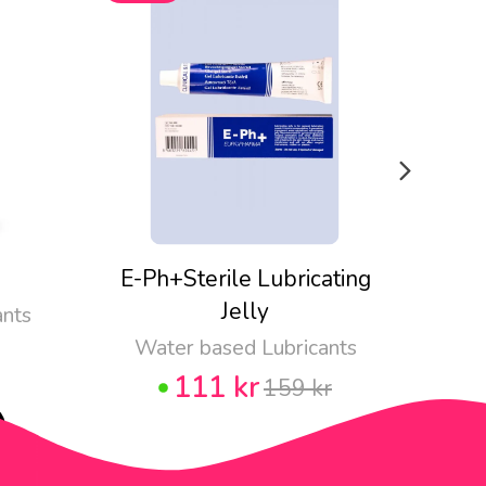
E-Ph+Sterile Lubricating
F
Jelly
ants
Water based Lubricants
Wa
111 kr
159 kr