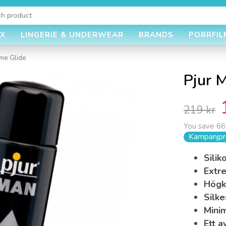
EX
LINGERIE & UNDERWEAR
BRANDS
PORRFIL
eme Glide
Pjur 
219 kr
You save
66
Kampanjpri
Sili
Extre
Högk
Silke
Mini
Ett 