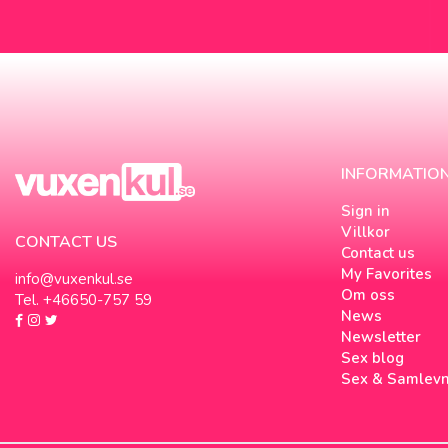
INFORMATIO
Sign in
Villkor
CONTACT US
Contact us
My Favorites
info@vuxenkul.se
Om oss
Tel. +46650-757 59
News
Newsletter
Sex blog
Sex & Samlev