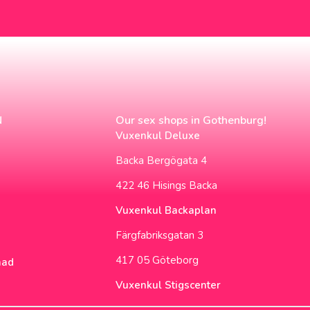
N
Our sex shops in Gothenburg!
Vuxenkul Deluxe
Backa Bergögata 4
422 46 Hisings Backa
Vuxenkul Backaplan
Färgfabriksgatan 3
417 05 Göteborg
nad
Vuxenkul Stigscenter