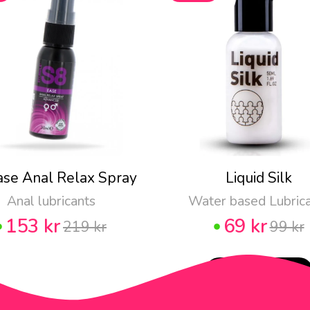
ase Anal Relax Spray
Liquid Silk
Anal lubricants
Water based Lubric
153 kr
69 kr
219 kr
99 kr
POPULAR!