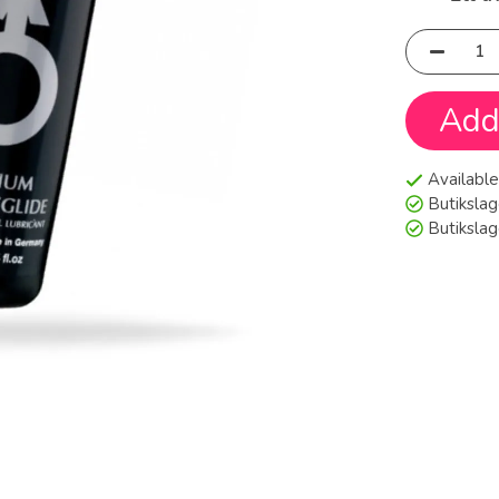
Add 
Available
Butikslag
Butiksla