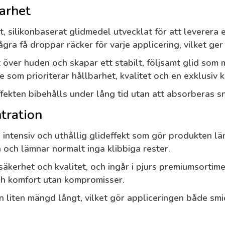
arhet
ilikonbaserat glidmedel utvecklat för att leverera en
ra få droppar räcker för varje applicering, vilket ger
över huden och skapar ett stabilt, följsamt glid som mi
 som prioriterar hållbarhet, kvalitet och en exklusiv k
ffekten bibehålls under lång tid utan att absorberas s
tration
ntensiv och uthållig glideffekt som gör produkten lä
 och lämnar normalt inga klibbiga rester.
äkerhet och kvalitet, och ingår i pjurs premiumsortim
ch komfort utan kompromisser.
liten mängd långt, vilket gör appliceringen både smid