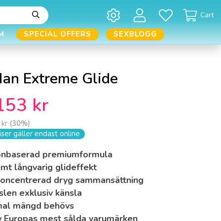
Cart
M
SPECIAL OFFERS
SEXBLOGG
Man Extreme Glide
153 kr
 kr
(
30
%)
ser gäller endast online
konbaserad premiumformula
mt långvarig glideffekt
oncentrerad dryg sammansättning
slen exklusiv känsla
mal mängd behövs
av Europas mest sålda varumärken