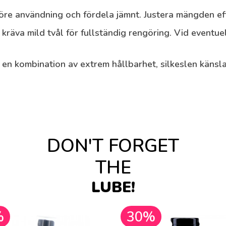
re användning och fördela jämnt. Justera mängden efte
räva mild tvål för fullständig rengöring. Vid eventue
kombination av extrem hållbarhet, silkeslen känsla
DON'T FORGET
THE
LUBE!
%
30%