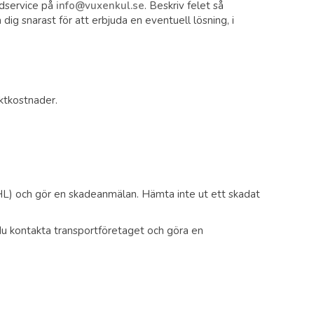
ndservice på
info@vuxenkul.se
. Beskriv felet så
dig snarast för att erbjuda en eventuell lösning, i
ktkostnader.
DHL) och gör en skadeanmälan. Hämta inte ut ett skadat
 du kontakta transportföretaget och göra en