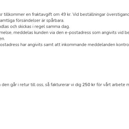
tillkommer en fraktavgift om 49 kr. Vid beställningar överstigande 
mtliga försändelser är spårbara.
ndlas och skickas i regel samma dag.
else, meddelas kunden via den e-postadress som angivits vid best
en.
e-postadress har angivits samt att inkommande meddelanden kontro
en går i retur till oss, så fakturerar vi dig
250 kr
för vårt arbete m