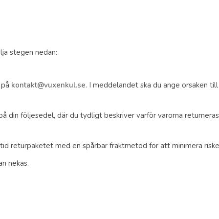
ölja stegen nedan:
t på
kontakt@vuxenkul.se
. I meddelandet ska du ange orsaken till
 på din följesedel, där du tydligt beskriver varför varorna returneras
alltid returpaketet med en spårbar fraktmetod för att minimera ris
an nekas.