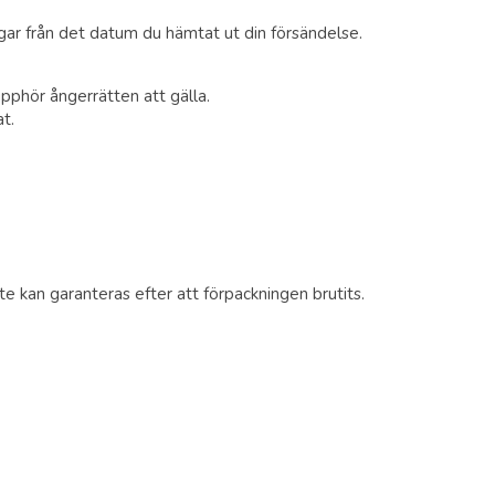
agar från det datum du hämtat ut din försändelse.
pphör ångerrätten att gälla.
at.
e kan garanteras efter att förpackningen brutits.