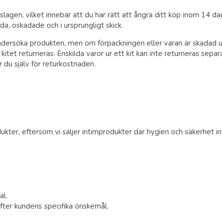
slagen, vilket innebär att du har rätt att ångra ditt köp inom 14 d
a, oskadade och i ursprungligt skick.
ndersöka produkten, men om förpackningen eller varan är skadad u
kitet returneras. Enskilda varor ur ett kit kan inte returneras separ
 du själv för returkostnaden.
kter, eftersom vi säljer intimprodukter där hygien och säkerhet int
äl.
efter kundens specifika önskemål.