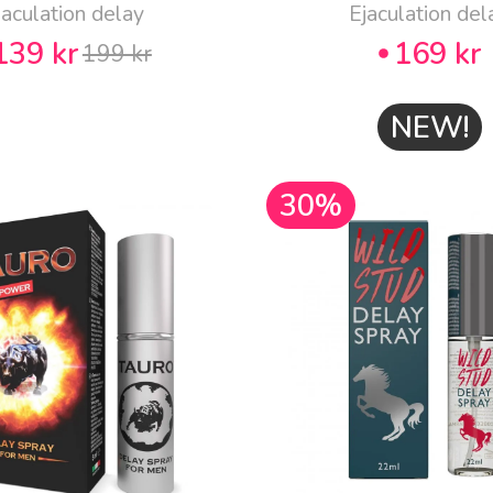
jaculation delay
Ejaculation del
139 kr
169 kr
199 kr
NEW!
30%