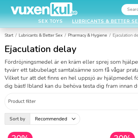
SEX TOYS
LUBRICANTS & BETTER S
Start
/
Lubricants & Better Sex
/
Pharmacy & Hygiene
/
Ejaculation d
Ejaculation delay
Fördröjningsmedel är en kräm eller sprej som hjälper 
tyvärr ett tabubelagt samtalsämne som få vågar prata ö
Vilket tur att det finns en hel uppsjö av hjälpmedel 
dig bäst! Ibland kan du behöva testa dig fram innan d
Product filter
Sort by