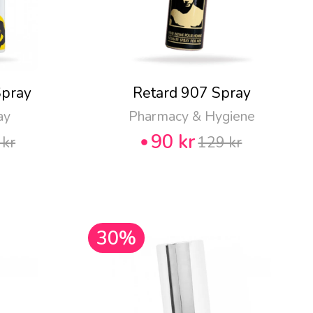
Spray
Retard 907 Spray
ay
Pharmacy & Hygiene
90 kr
 kr
129 kr
30%