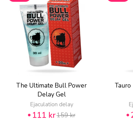
The Ultimate Bull Power
Tauro
Delay Gel
Ejaculation delay
E
111 kr
159 kr