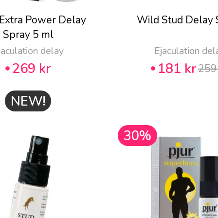
 Extra Power Delay
Wild Stud Delay 
Spray 5 ml
jaculation delay
Ejaculation del
269 kr
181 kr
259
NEW!
30%