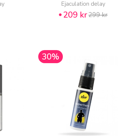
ay
Ejaculation delay
209 kr
299 kr
30%