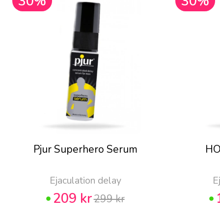
30%
30%
Pjur Superhero Serum
HO
Ejaculation delay
E
209 kr
299 kr