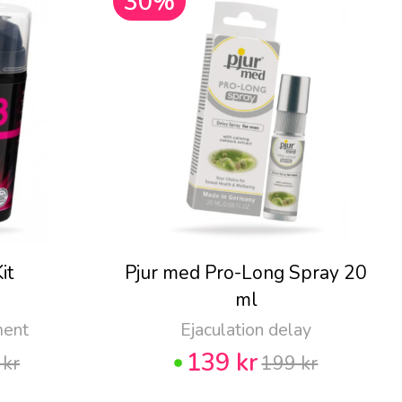
30%
it
Pjur med Pro-Long Spray 20
ml
ment
Ejaculation delay
139 kr
 kr
199 kr