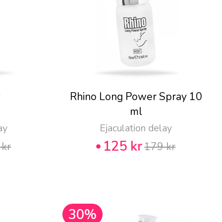
y
Rhino Long Power Spray 10
ml
ay
Ejaculation delay
125 kr
 kr
179 kr
30%