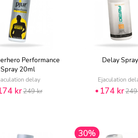
perhero Performance
Delay Spra
Spray 20ml
jaculation delay
Ejaculation del
174 kr
174 kr
249 kr
249
30%