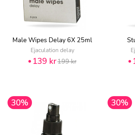
Male Wipes Delay 6X 25ml
St
Ejaculation delay
E
139 kr
199 kr
30%
30%