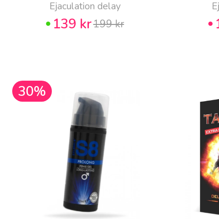
Ejaculation delay
E
139 kr
199 kr
30%