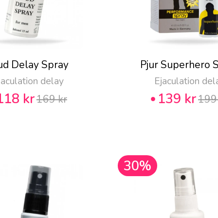
ud Delay Spray
Pjur Superhero 
jaculation delay
Ejaculation del
118 kr
139 kr
169 kr
199
30%