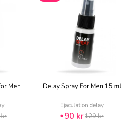
for Men
Delay Spray For Men 15 ml
ay
Ejaculation delay
90 kr
 kr
129 kr