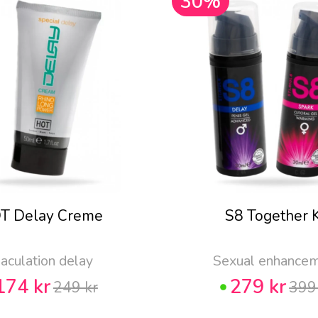
30%
T Delay Creme
S8 Together K
jaculation delay
Sexual enhance
174 kr
279 kr
249 kr
399