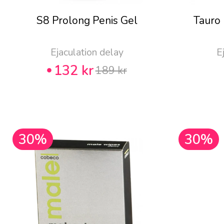
S8 Prolong Penis Gel
Tauro
Ejaculation delay
E
132 kr
189 kr
30%
30%