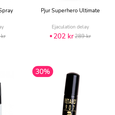
Spray
Pjur Superhero Ultimate
ay
Ejaculation delay
202 kr
 kr
289 kr
30%