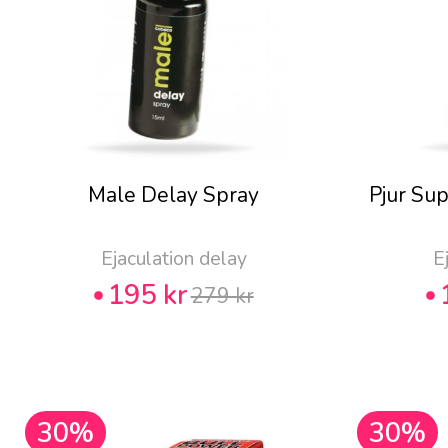
Male Delay Spray
Pjur Su
Ejaculation delay
E
195 kr
279 kr
30%
30%