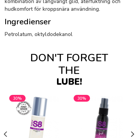
kombination av långvarigt glid, återfuktning och
hudkomfort för kroppsnära användning.
Ingredienser
Petrolatum, oktyldodekanol
DON'T FORGET
THE
LUBE!
30%
30%