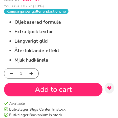
You save
102 kr
(
30
%)
Kampanjpriser gäller endast online
Oljebaserad formula
Extra tjock textur
Långvarigt glid
Återfuktande effekt
Mjuk hudkänsla
Add to cart
Available
Butikslager Stigs Center:
In stock
Butikslager Backaplan:
In stock