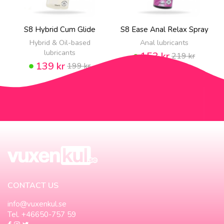
S8 Hybrid Cum Glide
S8 Ease Anal Relax Spray
Hybrid & Oil-based
Anal lubricants
lubricants
153 kr
219 kr
139 kr
199 kr
CONTACT US
info@vuxenkul.se
Tel. +46650-757 59