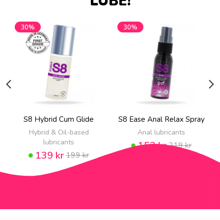
LUBE!
30%
30%
S8 Hybrid Cum Glide
S8 Ease Anal Relax Spray
Hybrid & Oil-based
Anal lubricants
lubricants
153 kr
219 kr
139 kr
199 kr