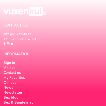
CONTACT US
info@vuxenkul.se
Tel. +46650-757 59
INFORMATION
Sign in
Villkor
Contact us
My Favorites
Om oss
News
Newsletter
Sex blog
Sex & Samlevnad