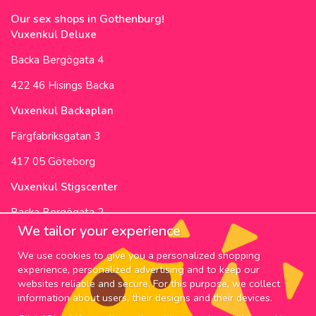
Our sex shops in Gothenburg!
Vuxenkul Deluxe
Backa Bergögata 4
422 46 Hisings Backa
Vuxenkul Backaplan
Färgfabriksgatan 3
417 05 Göteborg
Vuxenkul Stigscenter
Backa Bergögata 2
We tailor your experience
422 46 Hisings Backa
We use cookies to give you a personalized shopping
Opening Hours & Info
experience, personalized advertising and to keep our
websites reliable and secure. For this purpose, we collect
NEWSLETTER
information about users, their designs and their devices.