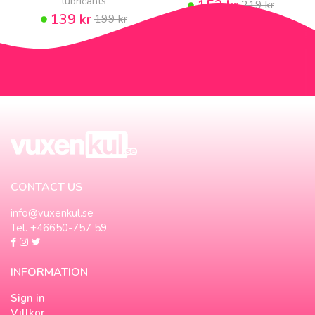
lubricants
153 kr
219 kr
139 kr
199 kr
CONTACT US
info@vuxenkul.se
Tel. +46650-757 59
INFORMATION
Sign in
Villkor