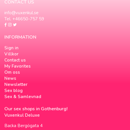
CONTACT US
info@vuxenkul.se
Tel. +46650-757 59
INFORMATION
Sign in
Villkor
Contact us
My Favorites
Om oss
News
Newsletter
Sex blog
Sex & Samlevnad
Our sex shops in Gothenburg!
Vuxenkul Deluxe
Backa Bergögata 4