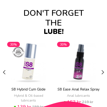
DON'T FORGET
THE
LUBE!
30%
30%
S8 Hybrid Cum Glide
S8 Ease Anal Relax Spray
Hybrid & Oil-based
Anal lubricants
lubricants
153 kr
219 kr
139 kr
199 kr