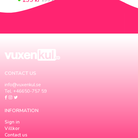
CONTACT US
info@vuxenkul.se
Tel. +46650-757 59
INFORMATION
Sign in
Villkor
Contact us