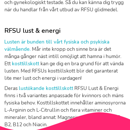
och gynekologiskt testade. Så du kan känna dig trygg
när du handlar från vårt utbud av RFSU glidmedel.
RFSU lust & energi
Lusten är bunden till vårt fysiska och psykiska
välmående.
Mår inte kropp och sinne bra är det
många gånger näst intill omöjligt att hamna i humör.
Ett
kosttillskott
kan ge dig en bra grund för att vända
lusten. Med RFSUs kosttillskott blir det garanterat
lite mer lust och energi i vardagen!
Deras
lustökande kosttillskott
RFSU Lust & Energi
finns i två variantes anpassade för kvinnors och mäns
fysiska behov. Kosttillskottet innehåller aminosyrorna
L-Arginin och L-Citrullin och flera vitaminer och
mineraler, bland annat: Magnesium, Vitamin C, E, B6,
B2, B12 och Niacin.